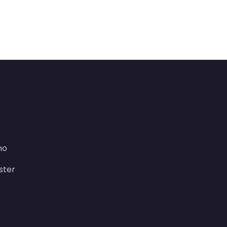
no
ster