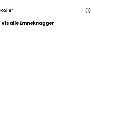
Roller
(1)
Vis alle Emneknagger