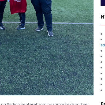
N
sa
E
 og Sørfjordsenteret som ny samarbeidspartner.