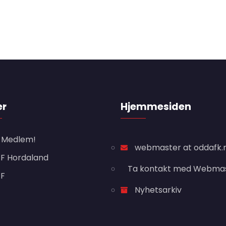
er
Hjemmesiden
i Medlem!
webmaster at oddafk.
F Hordaland
Ta kontakt med Webma
FF
Nyhetsarkiv