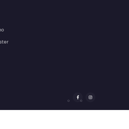
no
ster