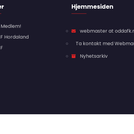
er
Hjemmesiden
i Medlem!
webmaster at oddafk.
F Hordaland
Ta kontakt med Webma
FF
Nyhetsarkiv