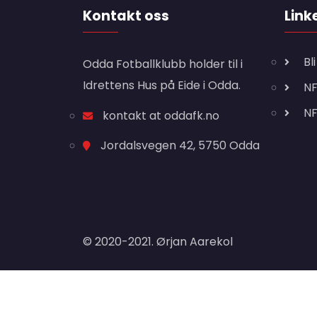
Kontakt oss
Link
Bl
Odda Fotballklubb holder til i
Idrettens Hus på Eide i Odda.
NF
N
kontakt at oddafk.no
Jordalsvegen 42, 5750 Odda
© 2020-2021. Ørjan Aarekol