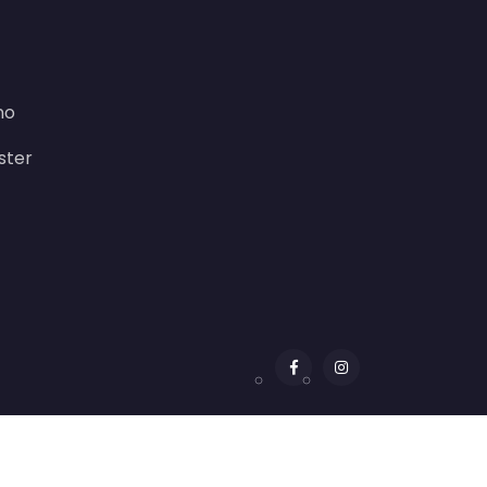
no
ster