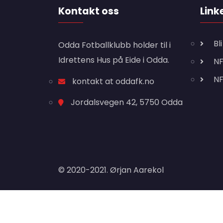
Kontakt oss
Link
Bl
Odda Fotballklubb holder til i
Idrettens Hus på Eide i Odda.
NF
N
kontakt at oddafk.no
Jordalsvegen 42, 5750 Odda
© 2020-2021. Ørjan Aarekol