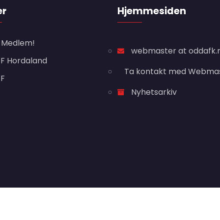
er
Hjemmesiden
i Medlem!
webmaster at oddafk.
F Hordaland
Ta kontakt med Webma
FF
Nyhetsarkiv